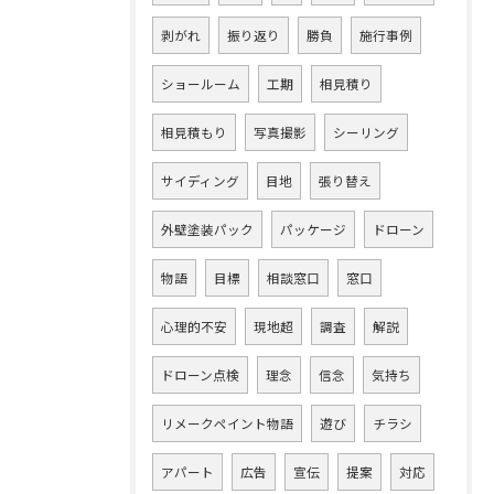
剥がれ
振り返り
勝負
施行事例
ショールーム
工期
相見積り
相見積もり
写真撮影
シーリング
サイディング
目地
張り替え
外壁塗装パック
パッケージ
ドローン
物語
目標
相談窓口
窓口
心理的不安
現地超
調査
解説
ドローン点検
理念
信念
気持ち
リメークペイント物語
遊び
チラシ
アパート
広告
宣伝
提案
対応