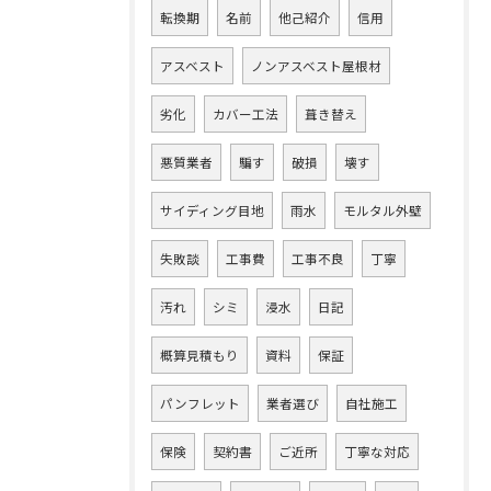
転換期
名前
他己紹介
信用
アスベスト
ノンアスベスト屋根材
劣化
カバー工法
葺き替え
悪質業者
騙す
破損
壊す
サイディング目地
雨水
モルタル外壁
失敗談
工事費
工事不良
丁寧
汚れ
シミ
浸水
日記
概算見積もり
資料
保証
パンフレット
業者選び
自社施工
保険
契約書
ご近所
丁寧な対応