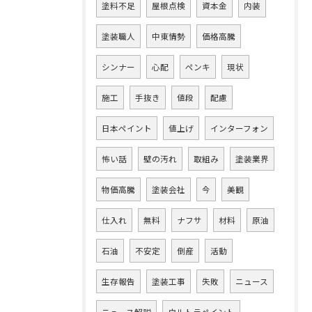
塗料不足
屋根点検
資本金
内装
塗装職人
中東情勢
価格高騰
シンナー
心配
ペンキ
現状
施工
手抜き
値段
配慮
日本ペイント
値上げ
インターフォン
怖い話
壁の汚れ
取組み
塗装業界
物価高騰
塗装会社
今
美観
仕入れ
無料
ナフサ
材料
原油
石油
不安定
倒産
活動
生存報告
塗装工事
失敗
ニュース