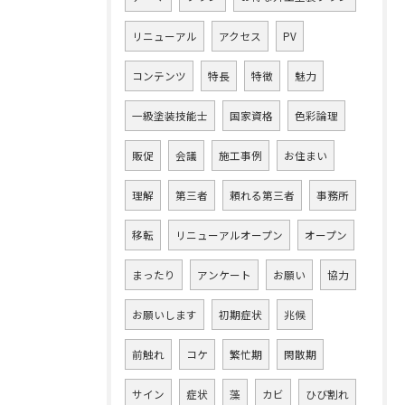
リニューアル
アクセス
PV
コンテンツ
特長
特徴
魅力
一級塗装技能士
国家資格
色彩論理
販促
会議
施工事例
お住まい
理解
第三者
頼れる第三者
事務所
移転
リニューアルオープン
オープン
まったり
アンケート
お願い
協力
お願いします
初期症状
兆候
前触れ
コケ
繁忙期
閑散期
サイン
症状
藻
カビ
ひび割れ