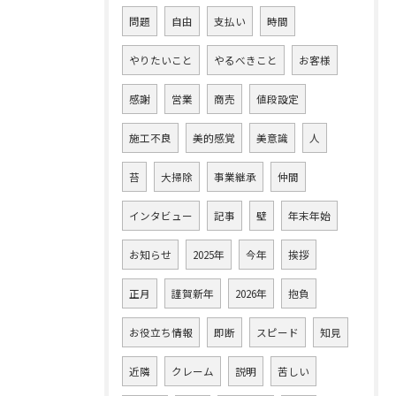
問題
自由
支払い
時間
やりたいこと
やるべきこと
お客様
感謝
営業
商売
値段設定
施工不良
美的感覚
美意識
人
苔
大掃除
事業継承
仲間
インタビュー
記事
壁
年末年始
お知らせ
2025年
今年
挨拶
正月
謹賀新年
2026年
抱負
お役立ち情報
即断
スピード
知見
近隣
クレーム
説明
苦しい