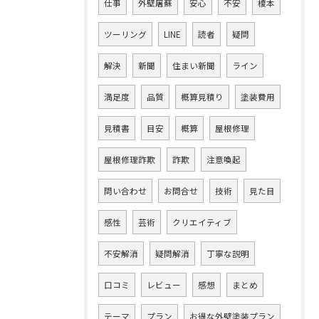
仕事
外壁屠蘇
安心
不安
榎本
ツーリング
LINE
読者
疑問
解決
新聞
住まい新聞
ライン
満足度
品質
概算見積り
塗装費用
見積書
目安
概算
屋根修理
屋根修理詐欺
詐欺
注意喚起
問い合わせ
お問合せ
技術
見た目
感性
芸術
クリエイティブ
不安解消
疑問解消
丁寧な説明
口コミ
レビュー
感想
まとめ
テーマ
プラン
お得な外壁塗装プラン