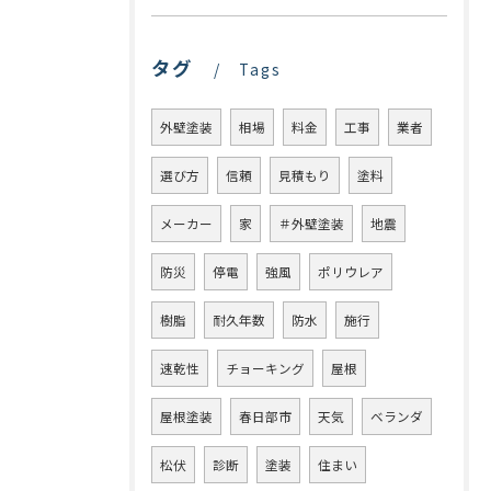
タグ
Tags
外壁塗装
相場
料金
工事
業者
選び方
信頼
見積もり
塗料
メーカー
家
＃外壁塗装
地震
防災
停電
強風
ポリウレア
樹脂
耐久年数
防水
施行
速乾性
チョーキング
屋根
屋根塗装
春日部市
天気
ベランダ
松伏
診断
塗装
住まい