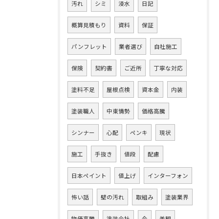
汚れ
シミ
浸水
日記
概算見積もり
資料
保証
パンフレット
業者選び
自社施工
保険
契約書
ご近所
丁寧な対応
塗料不足
屋根点検
資本金
内装
塗装職人
中東情勢
価格高騰
シンナー
心配
ペンキ
現状
施工
手抜き
値段
配慮
日本ペイント
値上げ
インターフォン
怖い話
壁の汚れ
取組み
塗装業界
物価高騰
塗装会社
今
美観