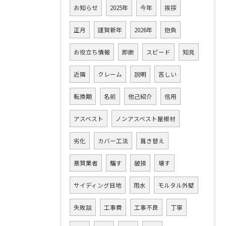
お知らせ
2025年
今年
挨拶
正月
謹賀新年
2026年
抱負
お役立ち情報
即断
スピード
知見
近隣
クレーム
説明
苦しい
転換期
名前
他己紹介
信用
アスベスト
ノンアスベスト屋根材
劣化
カバー工法
葺き替え
悪質業者
騙す
破損
壊す
サイディング目地
雨水
モルタル外壁
失敗談
工事費
工事不良
丁寧