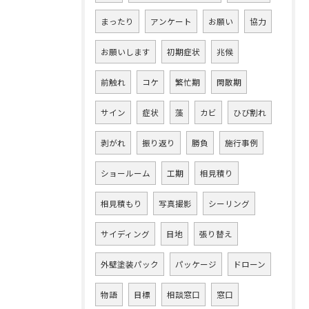
まったり
アンケート
お願い
協力
お願いします
初期症状
兆候
前触れ
コケ
繁忙期
閑散期
サイン
症状
藻
カビ
ひび割れ
剥がれ
振り返り
勝負
施行事例
ショールーム
工期
相見積り
相見積もり
写真撮影
シーリング
サイディング
目地
張り替え
外壁塗装パック
パッケージ
ドローン
物語
目標
相談窓口
窓口