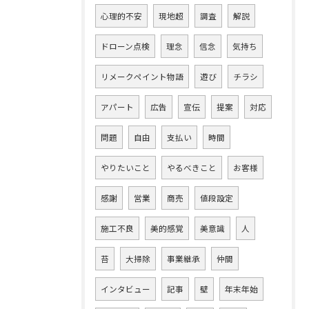
心理的不安
現地超
調査
解説
ドローン点検
理念
信念
気持ち
リメークペイント物語
遊び
チラシ
アパート
広告
宣伝
提案
対応
問題
自由
支払い
時間
やりたいこと
やるべきこと
お客様
感謝
営業
商売
値段設定
施工不良
美的感覚
美意識
人
苔
大掃除
事業継承
仲間
インタビュー
記事
壁
年末年始