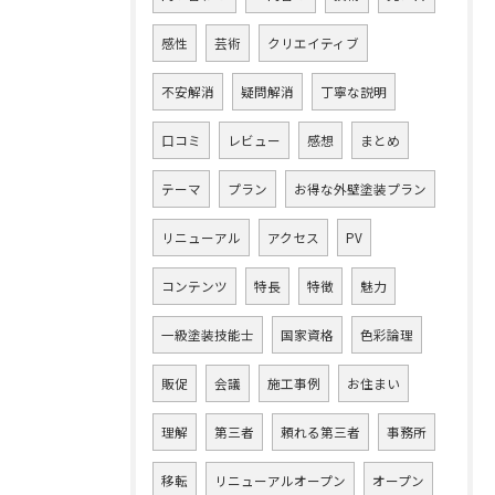
感性
芸術
クリエイティブ
不安解消
疑問解消
丁寧な説明
口コミ
レビュー
感想
まとめ
テーマ
プラン
お得な外壁塗装プラン
リニューアル
アクセス
PV
コンテンツ
特長
特徴
魅力
一級塗装技能士
国家資格
色彩論理
販促
会議
施工事例
お住まい
理解
第三者
頼れる第三者
事務所
移転
リニューアルオープン
オープン