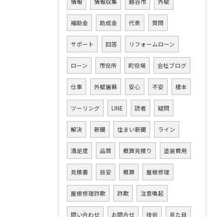
情報
情報収集
越谷市
外壁
補助金
助成金
代表
質問
サポート
回答
リフォームローン
ローン
市役所
町役場
会社ブログ
仕事
外壁屠蘇
安心
不安
榎本
ツーリング
LINE
読者
疑問
解決
新聞
住まい新聞
ライン
満足度
品質
概算見積り
塗装費用
見積書
目安
概算
屋根修理
屋根修理詐欺
詐欺
注意喚起
問い合わせ
お問合せ
技術
見た目