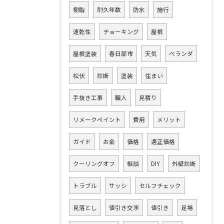
樹脂
耐久年数
防水
施行
速乾性
チョーキング
屋根
屋根塗装
春日部市
天気
ベランダ
松伏
診断
塗装
住まい
手抜き工事
職人
見積り
リメークペイント
費用
メリット
ガイド
お金
価格
適正価格
クーリングオフ
相談
DIY
外壁診断
トラブル
サッシ
セルフチェック
見落とし
値引き交渉
値引き
足場