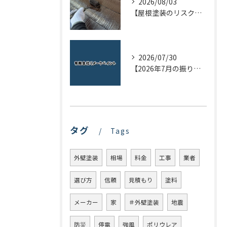
2026/08/03
【屋根塗装のリスクを下げる！】屋根の点検はドローンで！
2026/07/30
【2026年7月の振り返り】リメークペイントブログまとめ
タグ
Tags
外壁塗装
相場
料金
工事
業者
選び方
信頼
見積もり
塗料
メーカー
家
＃外壁塗装
地震
防災
停電
強風
ポリウレア