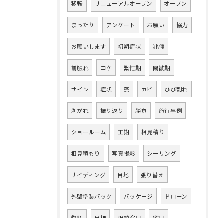
移転
リニューアルオープン
オープン
まったり
アンケート
お願い
協力
お願いします
初期症状
兆候
前触れ
コケ
繁忙期
閑散期
サイン
症状
藻
カビ
ひび割れ
剥がれ
振り返り
勝負
施行事例
ショールーム
工期
相見積り
相見積もり
写真撮影
シーリング
サイディング
目地
張り替え
外壁塗装パック
パッケージ
ドローン
物語
目標
相談窓口
窓口