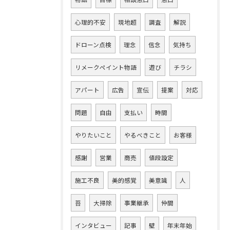
心理的不安
現地超
調査
解説
ドローン点検
理念
信念
気持ち
リメークペイント物語
遊び
チラシ
アパート
広告
宣伝
提案
対応
問題
自由
支払い
時間
やりたいこと
やるべきこと
お客様
感謝
営業
商売
値段設定
施工不良
美的感覚
美意識
人
苔
大掃除
事業継承
仲間
インタビュー
記事
壁
年末年始