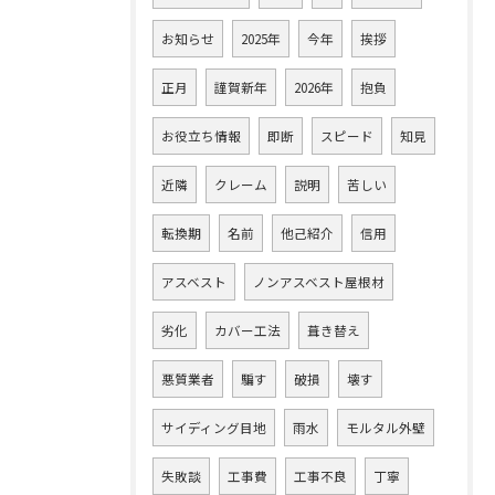
お知らせ
2025年
今年
挨拶
正月
謹賀新年
2026年
抱負
お役立ち情報
即断
スピード
知見
近隣
クレーム
説明
苦しい
転換期
名前
他己紹介
信用
アスベスト
ノンアスベスト屋根材
劣化
カバー工法
葺き替え
悪質業者
騙す
破損
壊す
サイディング目地
雨水
モルタル外壁
失敗談
工事費
工事不良
丁寧