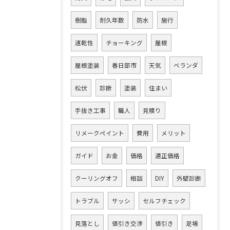
樹脂
耐久年数
防水
施行
速乾性
チョーキング
屋根
屋根塗装
春日部市
天気
ベランダ
松伏
診断
塗装
住まい
手抜き工事
職人
見積り
リメークペイント
費用
メリット
ガイド
お金
価格
適正価格
クーリングオフ
相談
DIY
外壁診断
トラブル
サッシ
セルフチェック
見落とし
値引き交渉
値引き
足場