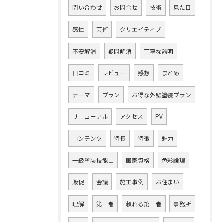
問い合わせ
お問合せ
技術
見た目
感性
芸術
クリエイティブ
不安解消
疑問解消
丁寧な説明
口コミ
レビュー
感想
まとめ
テーマ
プラン
お得な外壁塗装プラン
リニューアル
アクセス
PV
コンテンツ
特長
特徴
魅力
一級塗装技能士
国家資格
色彩論理
販促
会議
施工事例
お住まい
理解
第三者
頼れる第三者
事務所