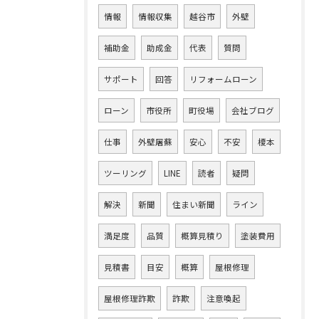
情報
情報収集
越谷市
外壁
補助金
助成金
代表
質問
サポート
回答
リフォームローン
ローン
市役所
町役場
会社ブログ
仕事
外壁屠蘇
安心
不安
榎本
ツーリング
LINE
読者
疑問
解決
新聞
住まい新聞
ライン
満足度
品質
概算見積り
塗装費用
見積書
目安
概算
屋根修理
屋根修理詐欺
詐欺
注意喚起