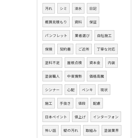
汚れ
シミ
浸水
日記
概算見積もり
資料
保証
パンフレット
業者選び
自社施工
保険
契約書
ご近所
丁寧な対応
塗料不足
屋根点検
資本金
内装
塗装職人
中東情勢
価格高騰
シンナー
心配
ペンキ
現状
施工
手抜き
値段
配慮
日本ペイント
値上げ
インターフォン
怖い話
壁の汚れ
取組み
塗装業界