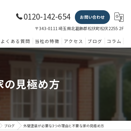
0120-142-654
お問い合わせ
〒343-0111 埼玉県北葛飾郡松伏町松伏2255 2F
よくある質問
当社の特徴
アクセス
ブログ
コラム
外壁塗装
屋根
家の見極め方
内装
防水
水回り
ブログ
外壁塗装が必要な3つの理由と不要な家の見極め方