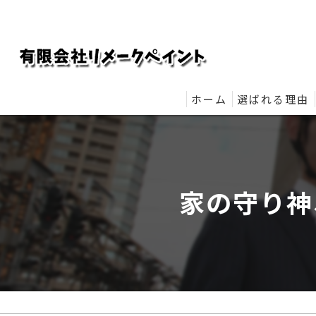
ホーム
選ばれる理由
リメークペイ
家の守り神