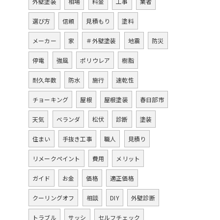
外壁塗装
相場
料金
工事
業者
選び方
信頼
見積もり
塗料
メーカー
家
＃外壁塗装
地震
防災
停電
強風
ポリウレア
樹脂
耐久年数
防水
施行
速乾性
チョーキング
屋根
屋根塗装
春日部市
天気
ベランダ
松伏
診断
塗装
住まい
手抜き工事
職人
見積り
リメークペイント
費用
メリット
ガイド
お金
価格
適正価格
クーリングオフ
相談
DIY
外壁診断
トラブル
サッシ
セルフチェック