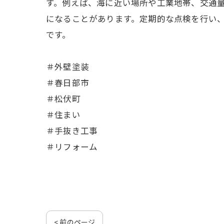
す。例えば、海に近い場所や工業地帯、交通
になることがあります。定期的な点検を行い
です。
＃外壁塗装
＃春日部市
＃松伏町
＃住まい
＃手抜き工事
＃リフォーム
< 前のページ