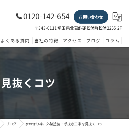
0120-142-654
お問い合わせ
〒343-0111 埼玉県北葛飾郡松伏町松伏2255 2F
よくある質問
当社の特徴
アクセス
ブログ
コラム
外壁塗装
屋根
を見抜くコツ
内装
防水
水回り
ブログ
家の守り神、外壁塗装！手抜き工事を見抜くコツ