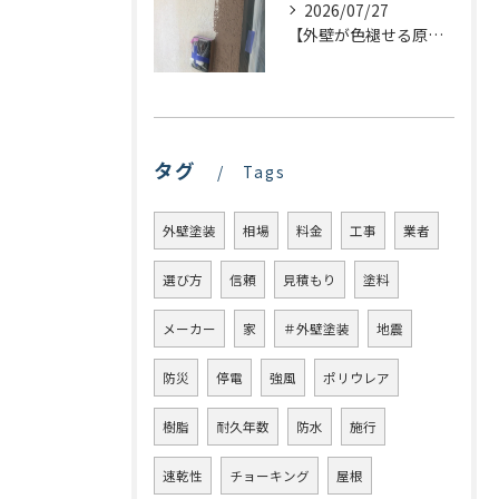
2026/07/27
【外壁が色褪せる原因とは？】大切なお家を長持ちさせるためのポイントを解説！
タグ
Tags
外壁塗装
相場
料金
工事
業者
選び方
信頼
見積もり
塗料
メーカー
家
＃外壁塗装
地震
防災
停電
強風
ポリウレア
樹脂
耐久年数
防水
施行
速乾性
チョーキング
屋根