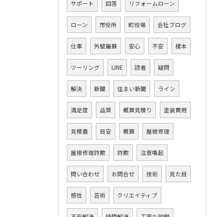
サポート
回答
リフォームローン
ローン
市役所
町役場
会社ブログ
仕事
外壁屠蘇
安心
不安
榎本
ツーリング
LINE
読者
疑問
解決
新聞
住まい新聞
ライン
満足度
品質
概算見積り
塗装費用
見積書
目安
概算
屋根修理
屋根修理詐欺
詐欺
注意喚起
問い合わせ
お問合せ
技術
見た目
感性
芸術
クリエイティブ
不安解消
疑問解消
丁寧な説明