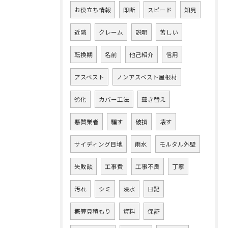
お役立ち情報
即断
スピード
知見
近隣
クレーム
説明
苦しい
転換期
名前
他己紹介
信用
アスベスト
ノンアスベスト屋根材
劣化
カバー工法
葺き替え
悪質業者
騙す
破損
壊す
サイディング目地
雨水
モルタル外壁
失敗談
工事費
工事不良
丁寧
汚れ
シミ
浸水
日記
概算見積もり
資料
保証