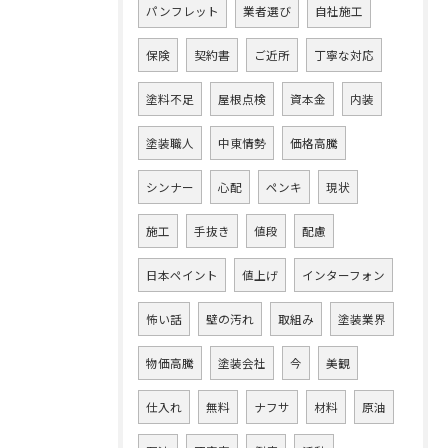
パンフレット
業者選び
自社施工
保険
契約書
ご近所
丁寧な対応
塗料不足
屋根点検
資本金
内装
塗装職人
中東情勢
価格高騰
シンナー
心配
ペンキ
現状
施工
手抜き
値段
配慮
日本ペイント
値上げ
インターフォン
怖い話
壁の汚れ
取組み
塗装業界
物価高騰
塗装会社
今
美観
仕入れ
無料
ナフサ
材料
原油