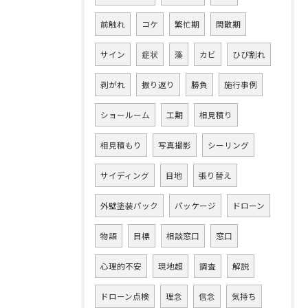
前触れ
コケ
繁忙期
閑散期
サイン
症状
藻
カビ
ひび割れ
剥がれ
振り返り
勝負
施行事例
ショールーム
工期
相見積り
相見積もり
写真撮影
シーリング
サイディング
目地
張り替え
外壁塗装パック
パッケージ
ドローン
物語
目標
相談窓口
窓口
心理的不安
現地超
調査
解説
ドローン点検
理念
信念
気持ち