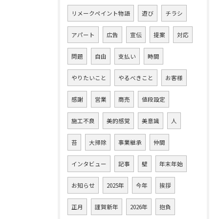
リメークペイント物語
遊び
チラシ
アパート
広告
宣伝
提案
対応
問題
自由
支払い
時間
やりたいこと
やるべきこと
お客様
感謝
営業
商売
値段設定
施工不良
美的感覚
美意識
人
苔
大掃除
事業継承
仲間
インタビュー
記事
壁
年末年始
お知らせ
2025年
今年
挨拶
正月
謹賀新年
2026年
抱負