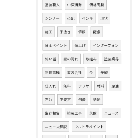
塗装職人
中東情勢
価格高騰
シンナー
心配
ペンキ
現状
施工
手抜き
値段
配慮
日本ペイント
値上げ
インターフォン
怖い話
壁の汚れ
取組み
塗装業界
物価高騰
塗装会社
今
美観
仕入れ
無料
ナフサ
材料
原油
石油
不安定
倒産
活動
生存報告
塗装工事
失敗
ニュース
ニュース解説
ウルトラペイント