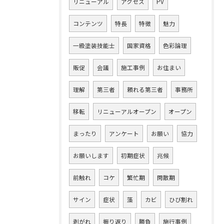
リニューアル
アクセス
PV
コンテンツ
特長
特徴
魅力
一級塗装技能士
国家資格
色彩論理
販促
会議
施工事例
お住まい
理解
第三者
頼れる第三者
事務所
移転
リニューアルオープン
オープン
まったり
アンケート
お願い
協力
お願いします
初期症状
兆候
前触れ
コケ
繁忙期
閑散期
サイン
症状
藻
カビ
ひび割れ
剥がれ
振り返り
勝負
施行事例