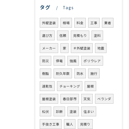
タグ
Tags
外壁塗装
相場
料金
工事
業者
選び方
信頼
見積もり
塗料
メーカー
家
＃外壁塗装
地震
防災
停電
強風
ポリウレア
樹脂
耐久年数
防水
施行
速乾性
チョーキング
屋根
屋根塗装
春日部市
天気
ベランダ
松伏
診断
塗装
住まい
手抜き工事
職人
見積り