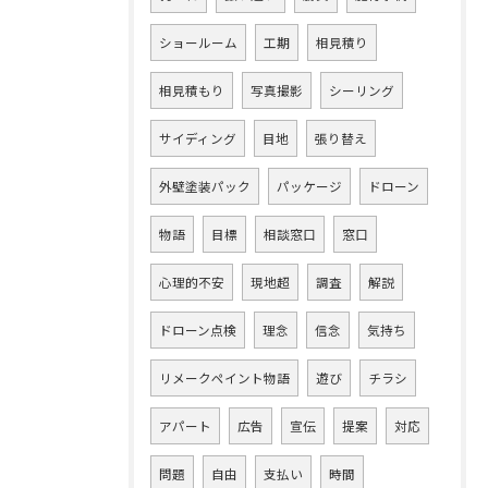
ショールーム
工期
相見積り
相見積もり
写真撮影
シーリング
サイディング
目地
張り替え
外壁塗装パック
パッケージ
ドローン
物語
目標
相談窓口
窓口
心理的不安
現地超
調査
解説
ドローン点検
理念
信念
気持ち
リメークペイント物語
遊び
チラシ
アパート
広告
宣伝
提案
対応
問題
自由
支払い
時間