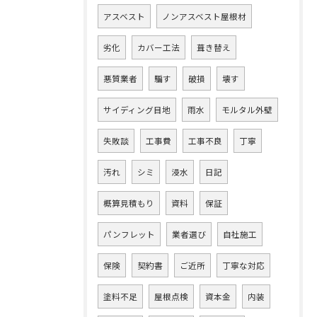
アスベスト
ノンアスベスト屋根材
劣化
カバー工法
葺き替え
悪質業者
騙す
破損
壊す
サイディング目地
雨水
モルタル外壁
失敗談
工事費
工事不良
丁寧
汚れ
シミ
浸水
日記
概算見積もり
資料
保証
パンフレット
業者選び
自社施工
保険
契約書
ご近所
丁寧な対応
塗料不足
屋根点検
資本金
内装