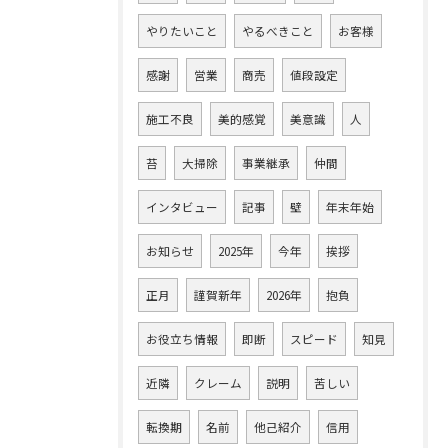
やりたいこと
やるべきこと
お客様
感謝
営業
商売
値段設定
施工不良
美的感覚
美意識
人
苔
大掃除
事業継承
仲間
インタビュー
記事
壁
年末年始
お知らせ
2025年
今年
挨拶
正月
謹賀新年
2026年
抱負
お役立ち情報
即断
スピード
知見
近隣
クレーム
説明
苦しい
転換期
名前
他己紹介
信用