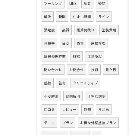
ツーリング
LINE
読者
疑問
解決
新聞
住まい新聞
ライン
満足度
品質
概算見積り
塗装費用
見積書
目安
概算
屋根修理
屋根修理詐欺
詐欺
注意喚起
問い合わせ
お問合せ
技術
見た目
感性
芸術
クリエイティブ
不安解消
疑問解消
丁寧な説明
口コミ
レビュー
感想
まとめ
テーマ
プラン
お得な外壁塗装プラン