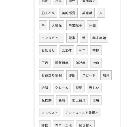
感謝
営業
商売
値段設定
施工不良
美的感覚
美意識
人
苔
大掃除
事業継承
仲間
インタビュー
記事
壁
年末年始
お知らせ
2025年
今年
挨拶
正月
謹賀新年
2026年
抱負
お役立ち情報
即断
スピード
知見
近隣
クレーム
説明
苦しい
転換期
名前
他己紹介
信用
アスベスト
ノンアスベスト屋根材
劣化
カバー工法
葺き替え