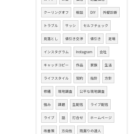
クーリングオフ
相談
DIY
外壁診断
トラブル
サッシ
セルフチェック
見落とし
値引き交渉
値引き
足場
インスタグラム
Instagram
会社
キャッチコピー
作品
家族
生活
ライフスタイル
契約
指針
方針
修繕
現地調査
公平な現地調査
強み
課題
生配信
ライブ配信
ライブ
話
打合せ
ホームページ
改善策
方向性
雨漏りの達人