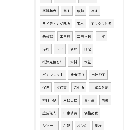
悪質業者
騙す
破損
壊す
サイディング目地
雨水
モルタル外壁
失敗談
工事費
工事不良
丁寧
汚れ
シミ
浸水
日記
概算見積もり
資料
保証
パンフレット
業者選び
自社施工
保険
契約書
ご近所
丁寧な対応
塗料不足
屋根点検
資本金
内装
塗装職人
中東情勢
価格高騰
シンナー
心配
ペンキ
現状