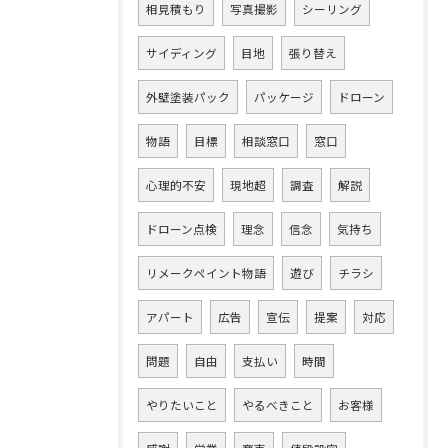
相見積もり
写真撮影
シーリング
サイディング
目地
張り替え
外壁塗装パック
パッケージ
ドローン
物語
目標
相談窓口
窓口
心理的不安
現地超
調査
解説
ドローン点検
理念
信念
気持ち
リメークペイント物語
遊び
チラシ
アパート
広告
宣伝
提案
対応
問題
自由
支払い
時間
やりたいこと
やるべきこと
お客様