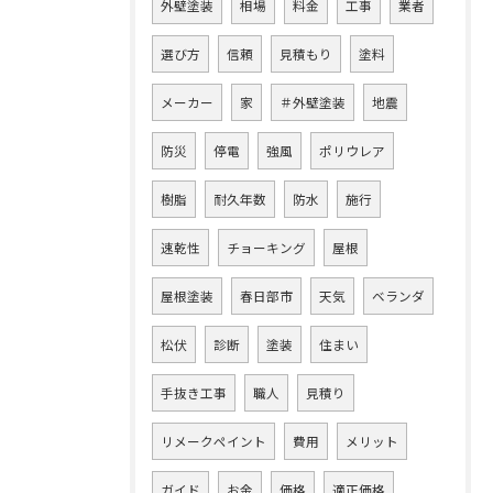
外壁塗装
相場
料金
工事
業者
選び方
信頼
見積もり
塗料
メーカー
家
＃外壁塗装
地震
防災
停電
強風
ポリウレア
樹脂
耐久年数
防水
施行
速乾性
チョーキング
屋根
屋根塗装
春日部市
天気
ベランダ
松伏
診断
塗装
住まい
手抜き工事
職人
見積り
リメークペイント
費用
メリット
ガイド
お金
価格
適正価格