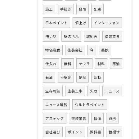
施工
手抜き
値段
配慮
日本ペイント
値上げ
インターフォン
怖い話
壁の汚れ
取組み
塗装業界
物価高騰
塗装会社
今
美観
仕入れ
無料
ナフサ
材料
原油
石油
不安定
倒産
活動
生存報告
塗装工事
失敗
ニュース
ニュース解説
ウルトラペイント
アステック
塗装業者
価値
資格
会社選び
ポイント
教科書
色褪せ