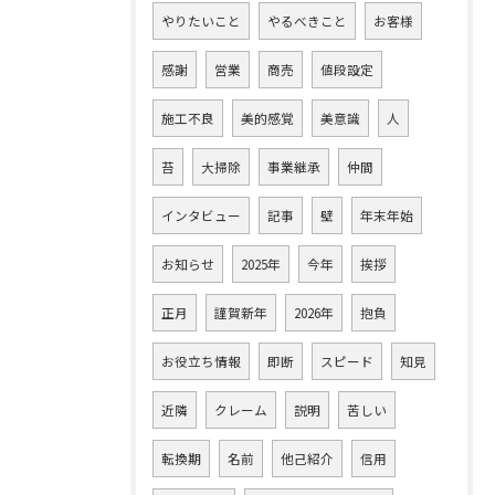
やりたいこと
やるべきこと
お客様
感謝
営業
商売
値段設定
施工不良
美的感覚
美意識
人
苔
大掃除
事業継承
仲間
インタビュー
記事
壁
年末年始
お知らせ
2025年
今年
挨拶
正月
謹賀新年
2026年
抱負
お役立ち情報
即断
スピード
知見
近隣
クレーム
説明
苦しい
転換期
名前
他己紹介
信用