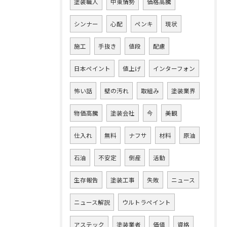
塗装職人
中東情勢
価格高騰
シンナー
心配
ペンキ
現状
施工
手抜き
値段
配慮
日本ペイント
値上げ
インターフォン
怖い話
壁の汚れ
取組み
塗装業界
物価高騰
塗装会社
今
美観
仕入れ
無料
ナフサ
材料
原油
石油
不安定
倒産
活動
生存報告
塗装工事
失敗
ニュース
ニュース解説
ウルトラペイント
アステック
塗装業者
価値
資格