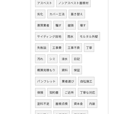
アスベスト
ノンアスベスト屋根材
劣化
カバー工法
葺き替え
悪質業者
騙す
破損
壊す
サイディング目地
雨水
モルタル外壁
失敗談
工事費
工事不良
丁寧
汚れ
シミ
浸水
日記
概算見積もり
資料
保証
パンフレット
業者選び
自社施工
保険
契約書
ご近所
丁寧な対応
塗料不足
屋根点検
資本金
内装