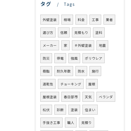
タグ
Tags
外壁塗装
相場
料金
工事
業者
選び方
信頼
見積もり
塗料
メーカー
家
＃外壁塗装
地震
防災
停電
強風
ポリウレア
樹脂
耐久年数
防水
施行
速乾性
チョーキング
屋根
屋根塗装
春日部市
天気
ベランダ
松伏
診断
塗装
住まい
手抜き工事
職人
見積り