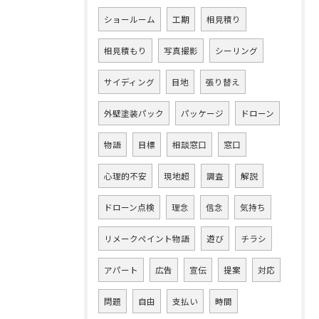
ショールーム
工期
相見積り
相見積もり
写真撮影
シーリング
サイディング
目地
張り替え
外壁塗装パック
パッケージ
ドローン
物語
目標
相談窓口
窓口
心理的不安
現地超
調査
解説
ドローン点検
理念
信念
気持ち
リメークペイント物語
遊び
チラシ
アパート
広告
宣伝
提案
対応
問題
自由
支払い
時間