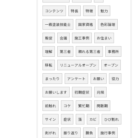
コンテンツ
特長
特徴
魅力
一級塗装技能士
国家資格
色彩論理
販促
会議
施工事例
お住まい
理解
第三者
頼れる第三者
事務所
移転
リニューアルオープン
オープン
まったり
アンケート
お願い
協力
お願いします
初期症状
兆候
前触れ
コケ
繁忙期
閑散期
サイン
症状
藻
カビ
ひび割れ
剥がれ
振り返り
勝負
施行事例