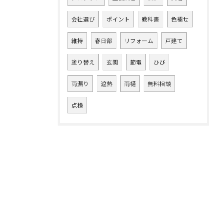
会社選び
ポイント
教科書
色褪せ
維持
春日部
リフォーム
戸建て
塗り替え
玄関
節電
ひび
雨漏り
遮熱
雨樋
無料相談
点検