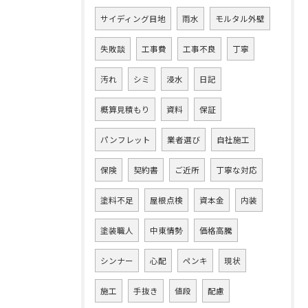
サイディング目地
雨水
モルタル外壁
失敗談
工事費
工事不良
丁寧
汚れ
シミ
浸水
日記
概算見積もり
資料
保証
パンフレット
業者選び
自社施工
保険
契約書
ご近所
丁寧な対応
塗料不足
屋根点検
資本金
内装
塗装職人
中東情勢
価格高騰
シンナー
心配
ペンキ
現状
施工
手抜き
値段
配慮