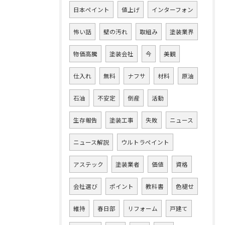
日本ペイント
値上げ
インターフォン
怖い話
壁の汚れ
取組み
塗装業界
物価高騰
塗装会社
今
美観
仕入れ
無料
ナフサ
材料
原油
石油
不安定
倒産
活動
生存報告
塗装工事
失敗
ニュース
ニュース解説
ウルトラペイント
アステック
塗装業者
価値
資格
会社選び
ポイント
教科書
色褪せ
維持
春日部
リフォーム
戸建て