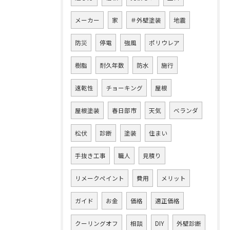
メーカー
家
＃外壁塗装
地震
防災
停電
強風
ポリウレア
樹脂
耐久年数
防水
施行
速乾性
チョーキング
屋根
屋根塗装
春日部市
天気
ベランダ
松伏
診断
塗装
住まい
手抜き工事
職人
見積り
リメークペイント
費用
メリット
ガイド
お金
価格
適正価格
クーリングオフ
相談
DIY
外壁診断