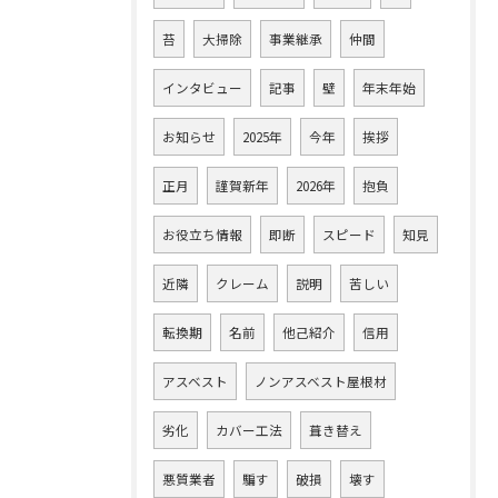
苔
大掃除
事業継承
仲間
インタビュー
記事
壁
年末年始
お知らせ
2025年
今年
挨拶
正月
謹賀新年
2026年
抱負
お役立ち情報
即断
スピード
知見
近隣
クレーム
説明
苦しい
転換期
名前
他己紹介
信用
アスベスト
ノンアスベスト屋根材
劣化
カバー工法
葺き替え
悪質業者
騙す
破損
壊す