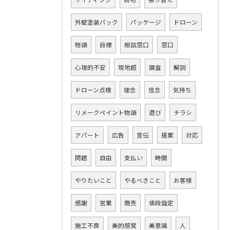
外壁塗装パック
パッケージ
ドローン
物語
目標
相談窓口
窓口
心理的不安
現地超
調査
解説
ドローン点検
理念
信念
気持ち
リメークペイント物語
遊び
チラシ
アパート
広告
宣伝
提案
対応
問題
自由
支払い
時間
やりたいこと
やるべきこと
お客様
感謝
営業
商売
値段設定
施工不良
美的感覚
美意識
人