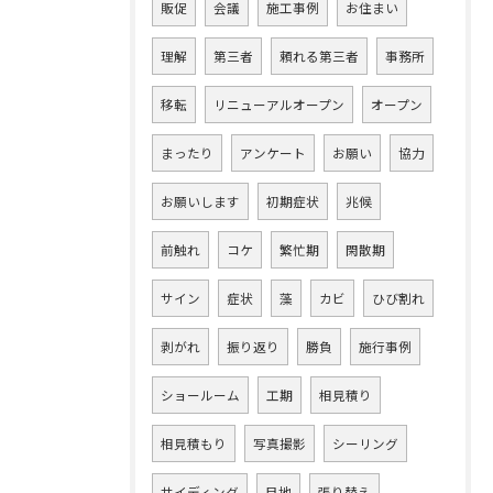
販促
会議
施工事例
お住まい
理解
第三者
頼れる第三者
事務所
移転
リニューアルオープン
オープン
まったり
アンケート
お願い
協力
お願いします
初期症状
兆候
前触れ
コケ
繁忙期
閑散期
サイン
症状
藻
カビ
ひび割れ
剥がれ
振り返り
勝負
施行事例
ショールーム
工期
相見積り
相見積もり
写真撮影
シーリング
サイディング
目地
張り替え