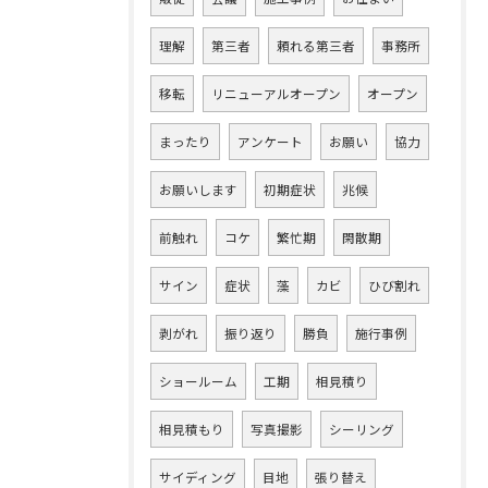
理解
第三者
頼れる第三者
事務所
移転
リニューアルオープン
オープン
まったり
アンケート
お願い
協力
お願いします
初期症状
兆候
前触れ
コケ
繁忙期
閑散期
サイン
症状
藻
カビ
ひび割れ
剥がれ
振り返り
勝負
施行事例
ショールーム
工期
相見積り
相見積もり
写真撮影
シーリング
サイディング
目地
張り替え