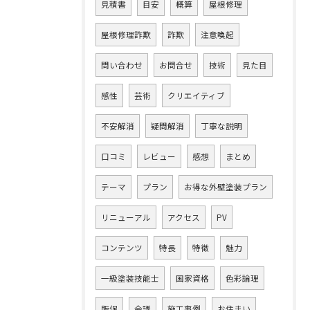
見積書
目安
概算
屋根修理
屋根修理詐欺
詐欺
注意喚起
問い合わせ
お問合せ
技術
見た目
感性
芸術
クリエイティブ
不安解消
疑問解消
丁寧な説明
口コミ
レビュー
感想
まとめ
テーマ
プラン
お得な外壁塗装プラン
リニューアル
アクセス
PV
コンテンツ
特長
特徴
魅力
一級塗装技能士
国家資格
色彩論理
販促
会議
施工事例
お住まい