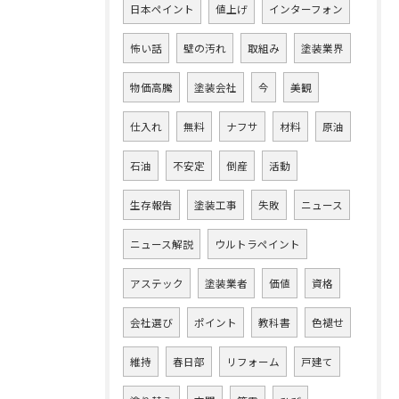
日本ペイント
値上げ
インターフォン
怖い話
壁の汚れ
取組み
塗装業界
物価高騰
塗装会社
今
美観
仕入れ
無料
ナフサ
材料
原油
石油
不安定
倒産
活動
生存報告
塗装工事
失敗
ニュース
ニュース解説
ウルトラペイント
アステック
塗装業者
価値
資格
会社選び
ポイント
教科書
色褪せ
維持
春日部
リフォーム
戸建て