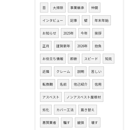
苔
大掃除
事業継承
仲間
インタビュー
記事
壁
年末年始
お知らせ
2025年
今年
挨拶
正月
謹賀新年
2026年
抱負
お役立ち情報
即断
スピード
知見
近隣
クレーム
説明
苦しい
転換期
名前
他己紹介
信用
アスベスト
ノンアスベスト屋根材
劣化
カバー工法
葺き替え
悪質業者
騙す
破損
壊す