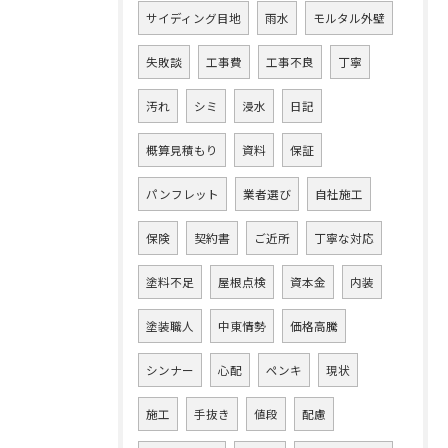
サイディング目地
雨水
モルタル外壁
失敗談
工事費
工事不良
丁寧
汚れ
シミ
浸水
日記
概算見積もり
資料
保証
パンフレット
業者選び
自社施工
保険
契約書
ご近所
丁寧な対応
塗料不足
屋根点検
資本金
内装
塗装職人
中東情勢
価格高騰
シンナー
心配
ペンキ
現状
施工
手抜き
値段
配慮