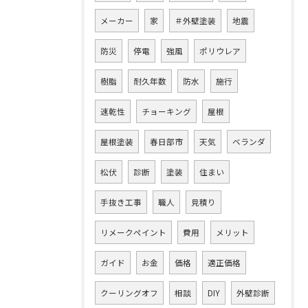
メーカー
家
＃外壁塗装
地震
防災
停電
強風
ポリウレア
樹脂
耐久年数
防水
施行
速乾性
チョーキング
屋根
屋根塗装
春日部市
天気
ベランダ
松伏
診断
塗装
住まい
手抜き工事
職人
見積り
リメークペイント
費用
メリット
ガイド
お金
価格
適正価格
クーリングオフ
相談
DIY
外壁診断