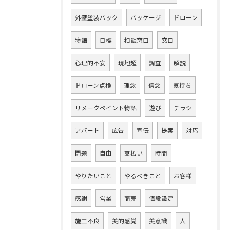
外壁塗装パック
パッケージ
ドローン
物語
目標
相談窓口
窓口
心理的不安
現地超
調査
解説
ドローン点検
理念
信念
気持ち
リメークペイント物語
遊び
チラシ
アパート
広告
宣伝
提案
対応
問題
自由
支払い
時間
やりたいこと
やるべきこと
お客様
感謝
営業
商売
値段設定
施工不良
美的感覚
美意識
人