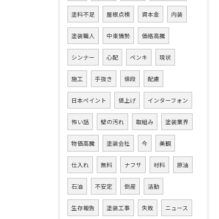
塗料不足
屋根点検
資本金
内装
塗装職人
中東情勢
価格高騰
シンナー
心配
ペンキ
現状
施工
手抜き
値段
配慮
日本ペイント
値上げ
インターフォン
怖い話
壁の汚れ
取組み
塗装業界
物価高騰
塗装会社
今
美観
仕入れ
無料
ナフサ
材料
原油
石油
不安定
倒産
活動
生存報告
塗装工事
失敗
ニュース