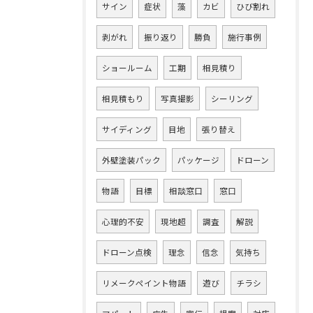
サイン
症状
藻
カビ
ひび割れ
剥がれ
振り返り
勝負
施行事例
ショールーム
工期
相見積り
相見積もり
写真撮影
シーリング
サイディング
目地
張り替え
外壁塗装パック
パッケージ
ドローン
物語
目標
相談窓口
窓口
心理的不安
現地超
調査
解説
ドローン点検
理念
信念
気持ち
リメークペイント物語
遊び
チラシ