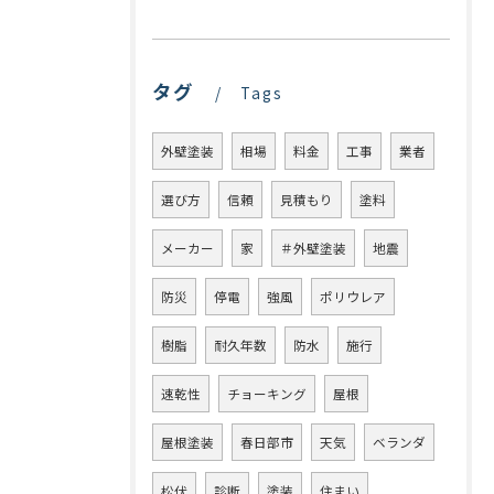
タグ
Tags
外壁塗装
相場
料金
工事
業者
選び方
信頼
見積もり
塗料
メーカー
家
＃外壁塗装
地震
防災
停電
強風
ポリウレア
樹脂
耐久年数
防水
施行
速乾性
チョーキング
屋根
屋根塗装
春日部市
天気
ベランダ
松伏
診断
塗装
住まい