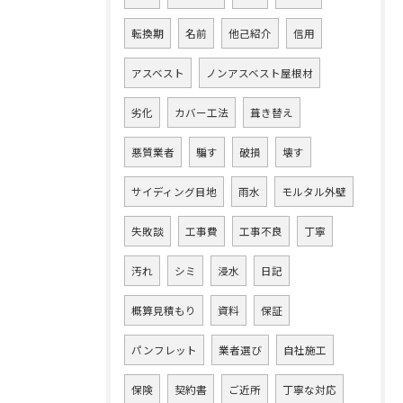
転換期
名前
他己紹介
信用
アスベスト
ノンアスベスト屋根材
劣化
カバー工法
葺き替え
悪質業者
騙す
破損
壊す
サイディング目地
雨水
モルタル外壁
失敗談
工事費
工事不良
丁寧
汚れ
シミ
浸水
日記
概算見積もり
資料
保証
パンフレット
業者選び
自社施工
保険
契約書
ご近所
丁寧な対応