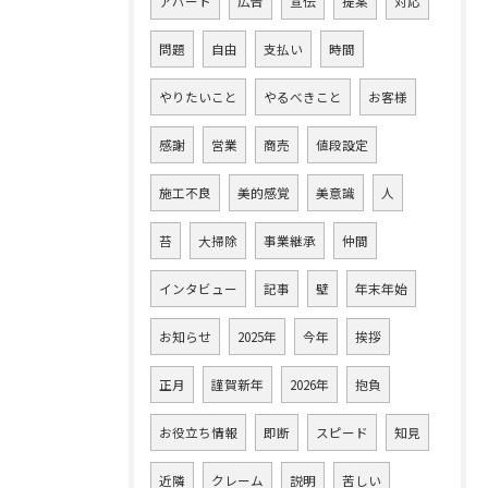
アパート
広告
宣伝
提案
対応
問題
自由
支払い
時間
やりたいこと
やるべきこと
お客様
感謝
営業
商売
値段設定
施工不良
美的感覚
美意識
人
苔
大掃除
事業継承
仲間
インタビュー
記事
壁
年末年始
お知らせ
2025年
今年
挨拶
正月
謹賀新年
2026年
抱負
お役立ち情報
即断
スピード
知見
近隣
クレーム
説明
苦しい