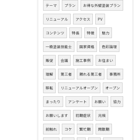
テーマ
プラン
お得な外壁塗装プラン
リニューアル
アクセス
PV
コンテンツ
特長
特徴
魅力
一級塗装技能士
国家資格
色彩論理
販促
会議
施工事例
お住まい
理解
第三者
頼れる第三者
事務所
移転
リニューアルオープン
オープン
まったり
アンケート
お願い
協力
お願いします
初期症状
兆候
前触れ
コケ
繁忙期
閑散期