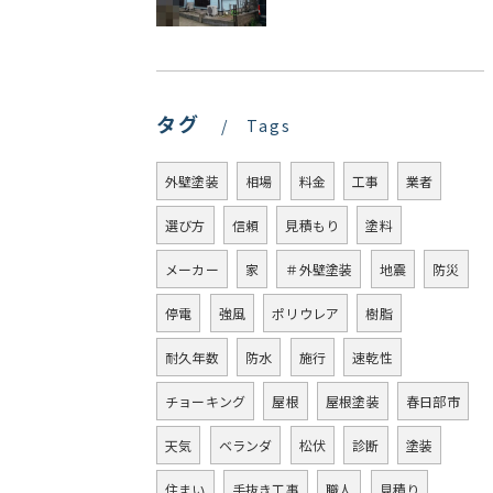
タグ
Tags
外壁塗装
相場
料金
工事
業者
選び方
信頼
見積もり
塗料
メーカー
家
＃外壁塗装
地震
防災
停電
強風
ポリウレア
樹脂
耐久年数
防水
施行
速乾性
チョーキング
屋根
屋根塗装
春日部市
天気
ベランダ
松伏
診断
塗装
住まい
手抜き工事
職人
見積り