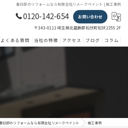
春日部のリフォームなら有限会社リメークペイント | 施工事例
0120-142-654
お問い合わせ
〒343-0111 埼玉県北葛飾郡松伏町松伏2255 2F
よくある質問
当社の特徴
アクセス
ブログ
コラム
外壁塗装
屋根
内装
防水
水回り
春日部のリフォームなら有限会社リメークペイント
施工事例